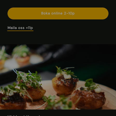
Boka online 2-10p
Maila oss +11p