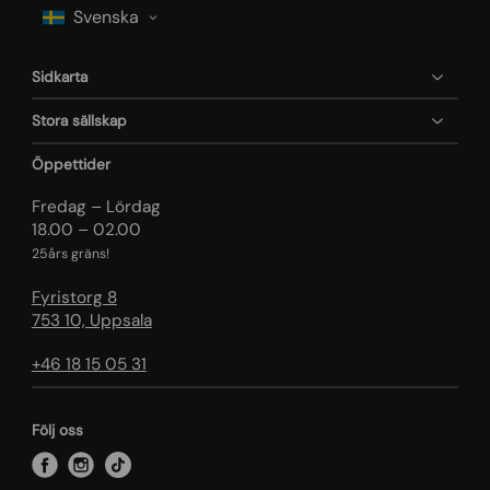
Sidkarta
Stora sällskap
Öppettider
Fredag – Lördag
18.00 – 02.00
25års gräns!
Fyristorg 8
753 10, Uppsala
+46 18 15 05 31
Följ oss
f
i
t