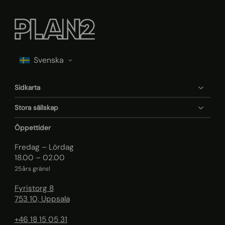
Sidkarta
Stora sällskap
Öppettider
Fredag – Lördag
18.00 – 02.00
25års gräns!
Fyristorg 8
753 10, Uppsala
+46 18 15 05 31