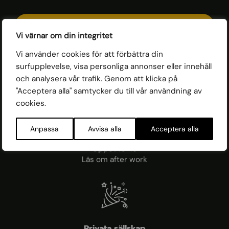
Gå till Tullhuset Spa
Vi värnar om din integritet
Vi använder cookies för att förbättra din
surfupplevelse, visa personliga annonser eller innehåll
och analysera vår trafik. Genom att klicka på
"Acceptera alla" samtycker du till vår användning av
cookies.
After Work
Anpassa
Avvisa alla
Acceptera alla
Onsdag-Fredag
Öppet 16-19
Läs om after work
Privata sällskap