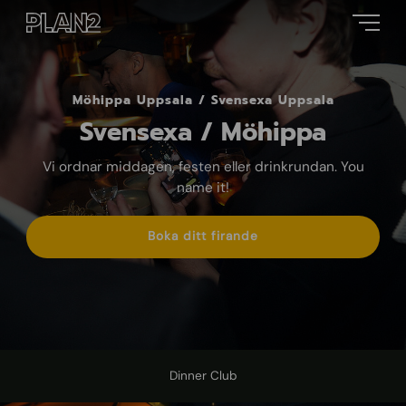
Möhippa Uppsala / Svensexa Uppsala
Svensexa / Möhippa
Vi ordnar middagen, festen eller drinkrundan. You
name it!
Boka ditt firande
Dinner Club