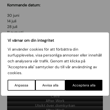
Kommande datum:
30 juni
14 juli
28 juli
11 augusti
25 augusti
Vi värnar om din integritet
Vi använder cookies för att förbättra din
surfupplevelse, visa personliga annonser eller innehåll
Boka Bord
och analysera vår trafik. Genom att klicka på
"Acceptera alla" samtycker du till vår användning av
Se meny
cookies.
Anpassa
Avvisa alla
Acceptera alla
Patacones de Atún
Cava
After Work
Utsikt över domkyrkan