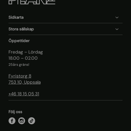
Sidkarta
Stora sällskap
Öppettider
Fredag – Lördag
18.00 – 02.00
25års gräns!
Fyristorg 8
753 10, Uppsala
+46 18 15 05 31
Följ oss
f
i
t
a
n
i