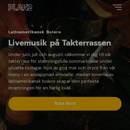
Latinamerikansk Bolero
Livemusik på Takterrassen
Under juni, juli och augusti välkomnar vi dig till vår
takterrass för stämningsfulla sommarkvällar under
utvalda tisdagar. Njut av god mat och dryck från vår
meny i en avslappnad atmosfär, medan tonerna av
latinamerikansk bolero skapar den perfekta
inramningen för en härlig kväll.
Boka Bord