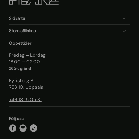
Sidkarta
Stora sällskap
Öppettider
Fredag – Lördag
18.00 – 02.00
25års gräns!
Fyristorg 8
753 10, Uppsala
+46 18 15 05 31
Följ oss
f
i
t
a
n
i