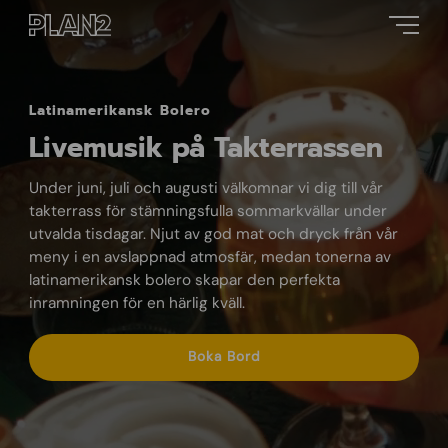
Latinamerikansk Bolero
Livemusik på Takterrassen
Under juni, juli och augusti välkomnar vi dig till vår
takterrass för stämningsfulla sommarkvällar under
utvalda tisdagar. Njut av god mat och dryck från vår
meny i en avslappnad atmosfär, medan tonerna av
latinamerikansk bolero skapar den perfekta
inramningen för en härlig kväll.
Boka Bord