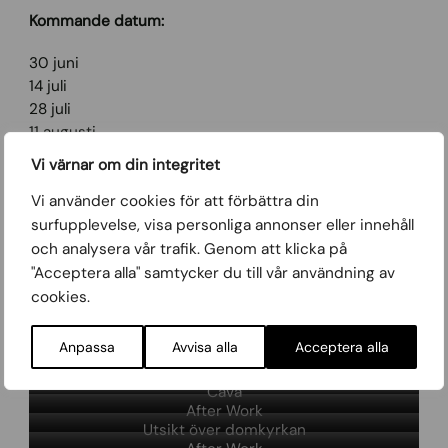
Kommande datum:
30 juni
14 juli
28 juli
11 augusti
25 augusti
Vi värnar om din integritet
Vi använder cookies för att förbättra din
surfupplevelse, visa personliga annonser eller innehåll
Boka Bord
och analysera vår trafik. Genom att klicka på
"Acceptera alla" samtycker du till vår användning av
Se meny
cookies.
Anpassa
Avvisa alla
Acceptera alla
Patacones de Atún
Cava
After Work
Utsikt över domkyrkan