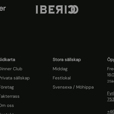
er
Sidkarta
Stora sällskap
Öpp
Dinner Club
Middag
Fre
18.
Privata sällskap
Festlokal
25år
Företag
Svensexa / Möhippa
Fyr
Takterrass
753
Om oss
+46