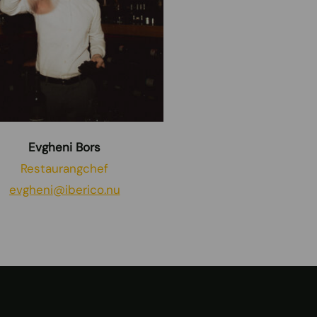
Evgheni Bors
Restaurangchef
evgheni
@iberico.nu