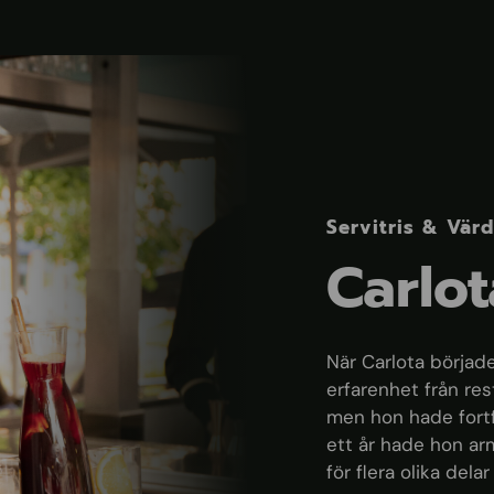
Servitris & Vär
Carlo
När Carlota börjad
erfarenhet från res
men hon hade fortf
ett år hade hon ar
för flera olika dela