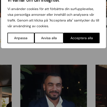
Vi värnar om din integritet
r
o
Vi använder cookies för att förbättra din surfupplevelse,
u
visa personliga annonser eller innehåll och analysera vår
l
trafik. Genom att klicka på "Acceptera alla" samtycker du till
Josefin Ohlsson
Michalis Androulida
i
vår användning av cookies.
d
Mood Manager
Kock
a
Anpassa
Avvisa alla
Acceptera alla
plan2
@iberico.nu
k
i
s
F
E
a
v
r
g
d
h
i
e
n
n
S
i