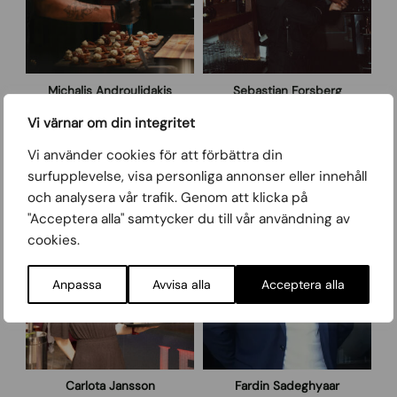
A
n
n
F
d
o
r
r
o
s
Michalis Androulidakis
Sebastian Forsberg
u
b
Kock
Barchef
l
e
Vi värnar om din integritet
sebastian
@iberico.nu
i
r
Vi använder cookies för att förbättra din
d
g
C
F
a
surfupplevelse, visa personliga annonser eller innehåll
a
a
k
och analysera vår trafik. Genom att klicka på
r
r
i
"Acceptera alla" samtycker du till vår användning av
l
d
s
o
i
cookies.
t
n
a
S
Anpassa
Avvisa alla
Acceptera alla
J
a
a
d
n
e
s
g
s
h
o
y
Carlota Jansson
Fardin Sadeghyaar
n
a