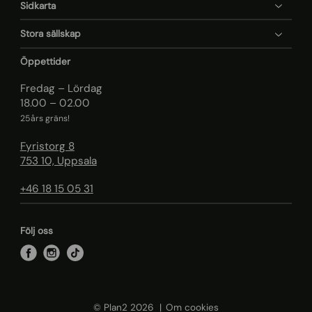
Sidkarta
Stora sällskap
Öppettider
Fredag – Lördag
18.00 – 02.00
25års gräns!
Fyristorg 8
753 10, Uppsala
+46 18 15 05 31
Följ oss
f
i
t
a
n
i
c
s
k
e
t
t
© Plan2 2026
Om cookies