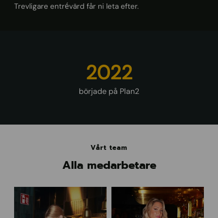
Trevligare entrévärd får ni leta efter.
2022
började på Plan2
Vårt team
Alla medarbetare
A
J
l
o
i
s